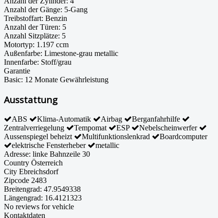
Anzahl der Zylinder:
4
Anzahl der Gänge:
5-Gang
Treibstoffart:
Benzin
Anzahl der Türen:
5
Anzahl Sitzplätze:
5
Motortyp:
1.197 ccm
Außenfarbe:
Limestone-grau metallic
Innenfarbe:
Stoff/grau
Garantie
Basic:
12 Monate Gewährleistung
Ausstattung
ABS
Klima-Automatik
Airbag
Berganfahrhilfe
Zentralverriegelung
Tempomat
ESP
Nebelscheinwerfer
Aussenspiegel beheizt
Multifunktionslenkrad
Boardcomputer
elektrische Fensterheber
metallic
Adresse:
linke Bahnzeile 30
Country
Österreich
City
Ebreichsdorf
Zipcode
2483
Breitengrad:
47.9549338
Längengrad:
16.4121323
No reviews for vehicle
Kontaktdaten